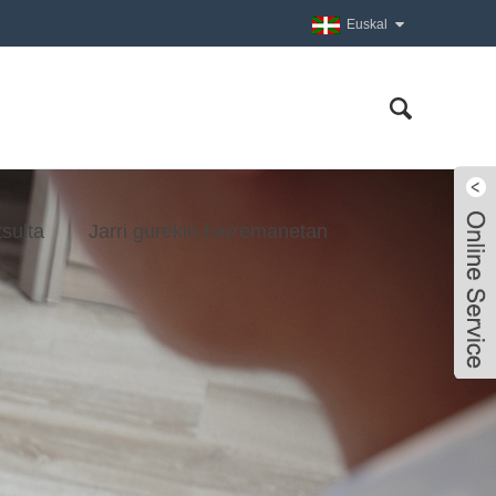
Euskal
tsulta
Jarri gurekin harremanetan