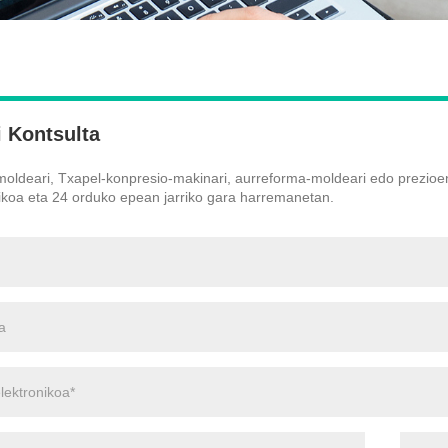
i Kontsulta
oldeari, Txapel-konpresio-makinari, aurreforma-moldeari edo prezioen 
ikoa eta 24 orduko epean jarriko gara harremanetan.