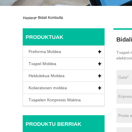
>
Bidali Kontsulta
Hasiera
PRODUKTUAK
Bidal
Preforma Moldea
Txapel-m
elektron
Txapel Moldea
Heldulekua Moldea
Koilaratxoen moldea
Txapelen Konpresio Makina
PRODUKTU BERRIAK