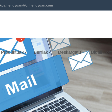
ikoa:
hengyuan@cnhengyuan.com
Produktuak
Berriak
Deskargatu
Bidali Kon