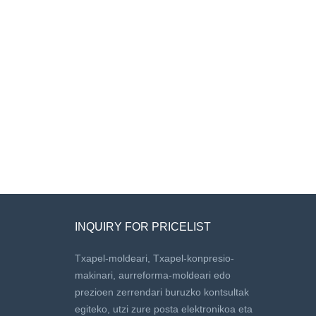
INQUIRY FOR PRICELIST
Txapel-moldeari, Txapel-konpresio-
makinari, aurreforma-moldeari edo
prezioen zerrendari buruzko kontsultak
egiteko, utzi zure posta elektronikoa eta