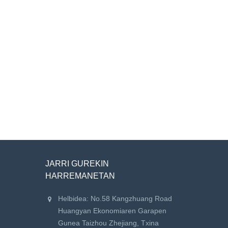
JARRI GUREKIN
HARREMANETAN
Helbidea: No.58 Kangzhuang Road
Huangyan Ekonomiaren Garapen
Gunea Taizhou Zhejiang, Txina