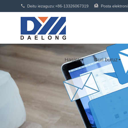
Deitu iezaguzu:
+86-13326067319
Posta elektron
Hasiera
Guri buruz