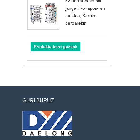
32 barrunbeko olio
jangarriko tapoiaren
moldea, Korrika
beroarekin
Produktu berri guztiak
GURI BURUZ