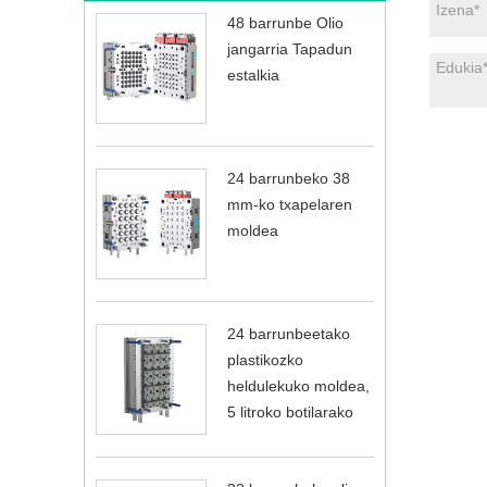
48 barrunbe Olio
jangarria Tapadun
estalkia
24 barrunbeko 38
mm-ko txapelaren
moldea
24 barrunbeetako
plastikozko
heldulekuko moldea,
5 litroko botilarako