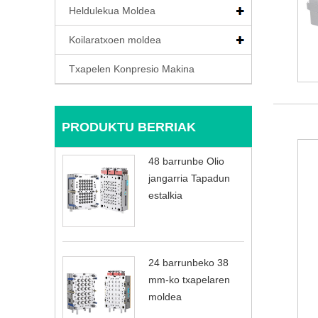
Heldulekua Moldea
Koilaratxoen moldea
Txapelen Konpresio Makina
PRODUKTU BERRIAK
48 barrunbe Olio
jangarria Tapadun
estalkia
24 barrunbeko 38
mm-ko txapelaren
moldea