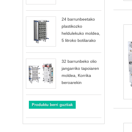
24 barrunbeetako
plastikozko
heldulekuko moldea,
5 litroko botilarako
32 barrunbeko olio
jangarriko tapoiaren
moldea, Korrika
beroarekin
Produktu berri guztiak