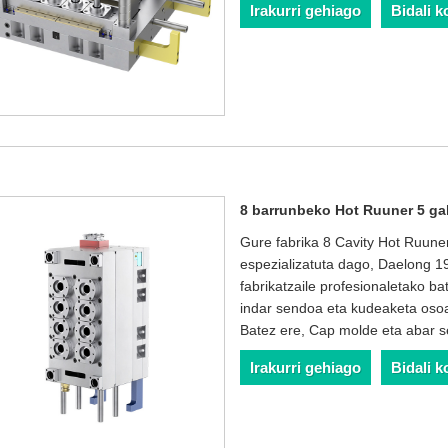
Irakurri gehiago
Bidali k
8 barrunbeko Hot Ruuner 5 ga
Gure fabrika 8 Cavity Hot Ruune
espezializatuta dago, Daelong 1
fabrikatzaile profesionaletako b
indar sendoa eta kudeaketa osoa
Batez ere, Cap molde eta abar se
Irakurri gehiago
Bidali k