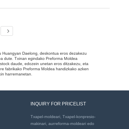
zhou Huangyan Daelong, deskontua eros dezakezu
ea dute. Txinan egindako Preforma Moldea
 stock daude, edozein unetan eros ditzakezu, eta
gure fabrikako Preforma Moldea handizkako azken
ekin harremanetan.
INQUIRY FOR PRICELIST
Txapel-moldeari, Txapel-konpresio-
makinari, aurreforma-moldeari edo