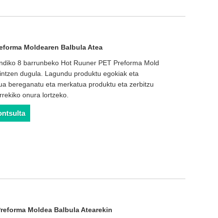
eforma Moldearen Balbula Atea
 handiko 8 barrunbeko Hot Ruuner PET Preforma Mold
aintzen dugula. Lagundu produktu egokiak eta
ua bereganatu eta merkatua produktu eta zerbitzu
arrekiko onura lortzeko.
ontsulta
reforma Moldea Balbula Atearekin