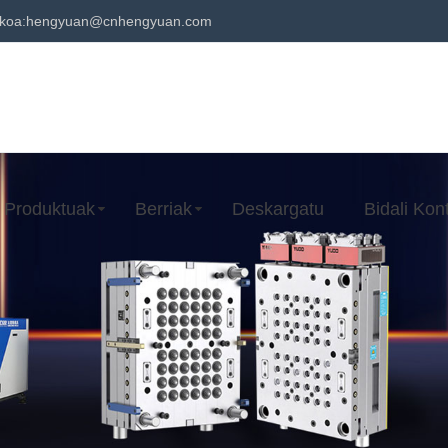
ikoa:
hengyuan@cnhengyuan.com
Produktuak
Berriak
Deskargatu
Bidali Kon