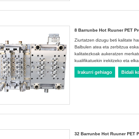
8 Barrunbe Hot Ruuner PET Pr
Ziurtatzen dizugu beti kalitate
Balbulen atea eta zerbitzua esk
kalitatezkoak aukeratzen merkat
kualifikatuekin irekitzeko eta elk
Irakurri gehiago
Bidali k
32 Barrunbe Hot Ruuner PET P