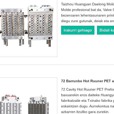
Taizhou Huangyan Daelong Mold
Molde profesional bat da, Valve G
bezeroaren lehentasunaren printz
diegu zure gutunak, deiak eta en
Irakurri gehiago
Bidali k
72 Barrunbe Hot Ruuner PET a
72 Cavity Hot Ruuner PET Prefo
baxuarekin eros daiteke Huangya
fabrikatzaile eta Txinako fabrika
eskaintzen dugu. Aurrekontua na
azkarren itzuliko gara zurekin.