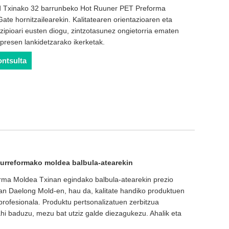
 Txinako 32 barrunbeko Hot Ruuner PET Preforma
ate hornitzailearekin. Kalitatearen orientazioaren eta
ipioari eusten diogu, zintzotasunez ongietorria ematen
presen lankidetzarako ikerketak.
ontsulta
urreformako moldea balbula-atearekin
rma Moldea Txinan egindako balbula-atearekin prezio
n Daelong Mold-en, hau da, kalitate handiko produktuen
 profesionala. Produktu pertsonalizatuen zerbitzua
hi baduzu, mezu bat utziz galde diezagukezu. Ahalik eta