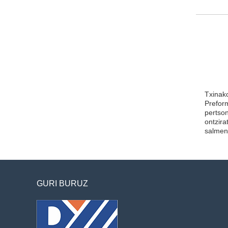
Txinak
Prefor
pertson
ontzir
salment
GURI BURUZ