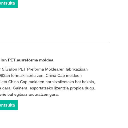
ontsulta
llon PET aurreforma moldea
r 5 Gallon PET Preforma Moldearen fabrikazioan
993an formalki sortu zen, China Cap moldeen
at eta China Cap moldeen hornitzaileetako bat bezala,
 gara. Gainera, esportatzeko lizentzia propioa dugu.
rie bat egiteaz arduratzen gara.
ontsulta