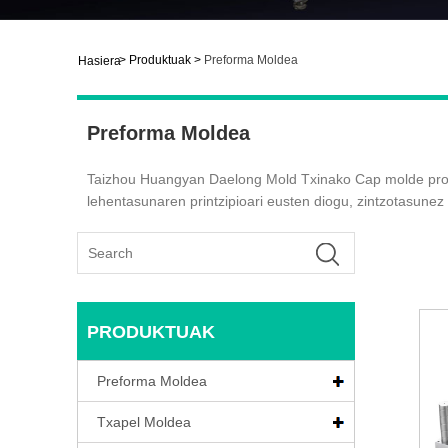
>
Produktuak
>
Preforma Moldea
Hasiera
Preforma Moldea
Taizhou Huangyan Daelong Mold Txinako Cap molde profe
lehentasunaren printzipioari eusten diogu, zintzotasunez
PRODUKTUAK
Preforma Moldea
Txapel Moldea