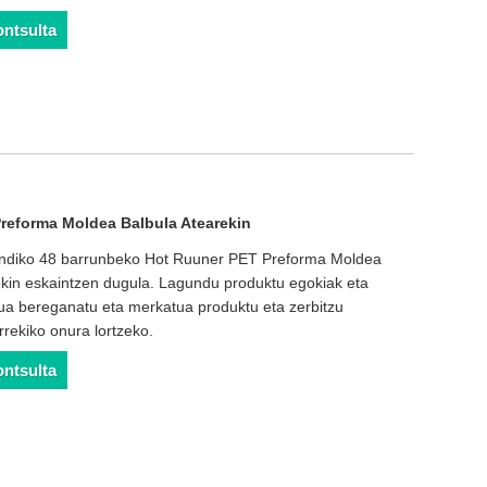
ontsulta
reforma Moldea Balbula Atearekin
 handiko 48 barrunbeko Hot Ruuner PET Preforma Moldea
rekin eskaintzen dugula. Lagundu produktu egokiak eta
ua bereganatu eta merkatua produktu eta zerbitzu
arrekiko onura lortzeko.
ontsulta