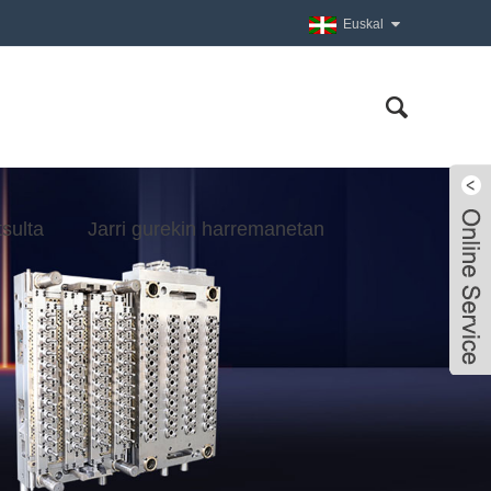
Euskal
tsulta
Jarri gurekin harremanetan