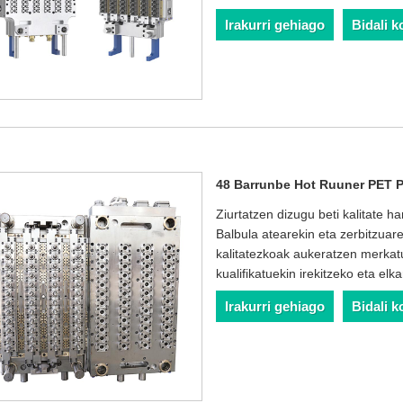
Irakurri gehiago
Bidali k
48 Barrunbe Hot Ruuner PET P
Ziurtatzen dizugu beti kalitate
Balbula atearekin eta zerbitzua
kalitatezkoak aukeratzen merkat
kualifikatuekin irekitzeko eta elk
Irakurri gehiago
Bidali k