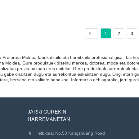
1
2
3
o Preforma Moldea fabrikatzaile eta hornitzaile profesional gisa, Tai
ma Moldea. Gure produktuek diseinu merkea, dotorea, moda eta dotor
alizatua prezio baxuan eros daiteke. Gure produktuak aurreratuak eta
atu gabe onartzen dugu eta aurrekontua eskaintzen dugu. Ongi etorri 
ara, berriena eta kalitate handikoa. Informazio gehiagorako, jarri gur
JARRI GUREKIN
HARREMANETAN
Helbidea: No.58 Kangzhuang Road