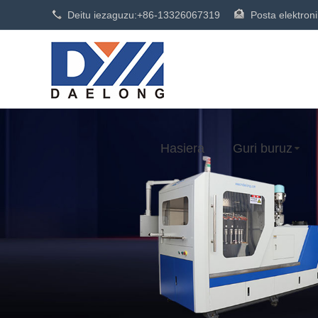
Deitu iezaguzu:
+86-13326067319
Posta elektron
Hasiera
Guri buruz