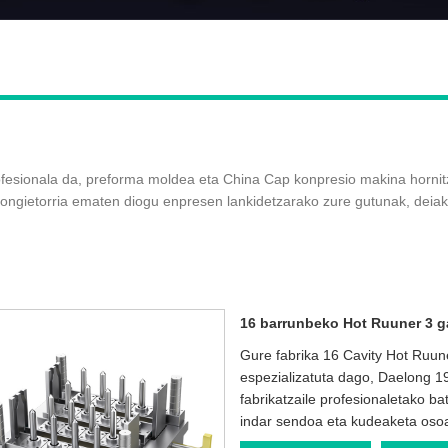
sionala da, preforma moldea eta China Cap konpresio makina hornitza
 ongietorria ematen diogu enpresen lankidetzarako zure gutunak, deiak 
16 barrunbeko Hot Ruuner 3 g
Gure fabrika 16 Cavity Hot Ruu
espezializatuta dago, Daelong 1
fabrikatzaile profesionaletako b
indar sendoa eta kudeaketa oso